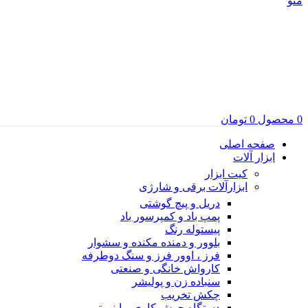
منو
0
محصول
0
تومان
صفحه اصلی
ابزار آلات
کیت ابزار
ابزارآلات برقی و شارژی
دریل و پیچ گوشتی
پمپ باد و کمپرسور باد
پیستوله رنگ
بلوور و دمنده مکنده و سشوار
فرز ، اوور فرز و سنگ دوطرفه
کارواش خانگی و صنعتی
سنباده زن و پولیشر
چکش تخریب
دستگاه جوش کاری و اینورتر