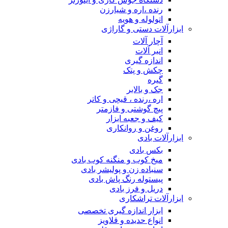
رنده ،اره و شیارزن
اتولوله و هویه
ابزارآلات دستی و گاراژی
آچار آلات
انبر آلات
اندازه گیری
چکش و پتک
گیره
جک و بالابر
اره ،رنده ، قیچی و کاتر
پیچ گوشتی و فازمتر
کیف و جعبه ابزار
روغن و روانکاری
ابزارآلات بادی
بکس بادی
میخ کوب و منگنه کوب بادی
سنباده زن و پولیشر بادی
پیستوله رنگ پاش بادی
دریل و فرز بادی
ابزارآلات تراشکاری
ابزار اندازه گیری تخصصی
انواع حدیده و قلاویز