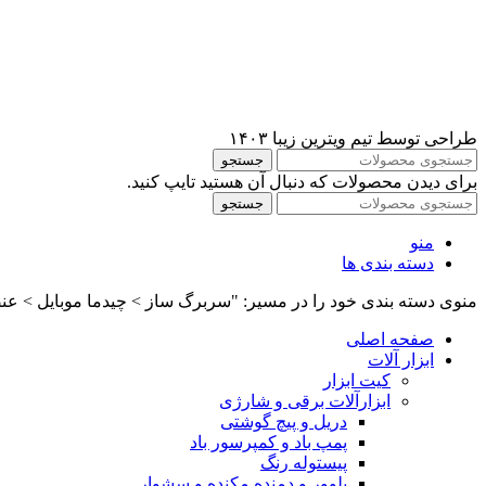
طراحی توسط تیم ویترین زیبا ۱۴۰۳
جستجو
برای دیدن محصولات که دنبال آن هستید تایپ کنید.
جستجو
منو
دسته بندی ها
منوی دسته بندی خود را در مسیر: "سربرگ ساز > چیدما موبایل > عنص
صفحه اصلی
ابزار آلات
کیت ابزار
ابزارآلات برقی و شارژی
دریل و پیچ گوشتی
پمپ باد و کمپرسور باد
پیستوله رنگ
بلوور و دمنده مکنده و سشوار