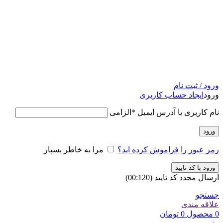
ورود / ثبت نام
ورود
ایجاد حساب کاربری
نام کاربری یا آدرس ایمیل
*
الزامی
ورود
رمز عبور را فراموش کرده اید؟
مرا به خاطر بسپار
ورود با کد تایید
ارسال مجدد کد تایید
(00:
120
)
جستجو
علاقه مندی
0
محصول
0
تومان