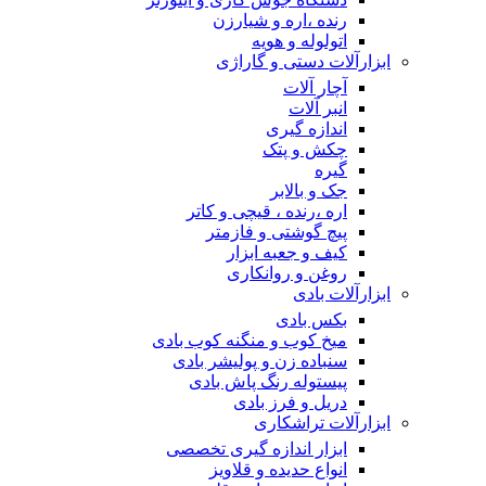
رنده ،اره و شیارزن
اتولوله و هویه
ابزارآلات دستی و گاراژی
آچار آلات
انبر آلات
اندازه گیری
چکش و پتک
گیره
جک و بالابر
اره ،رنده ، قیچی و کاتر
پیچ گوشتی و فازمتر
کیف و جعبه ابزار
روغن و روانکاری
ابزارآلات بادی
بکس بادی
میخ کوب و منگنه کوب بادی
سنباده زن و پولیشر بادی
پیستوله رنگ پاش بادی
دریل و فرز بادی
ابزارآلات تراشکاری
ابزار اندازه گیری تخصصی
انواع حدیده و قلاویز