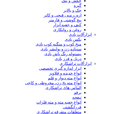
چکش و پتک
گیره
جک و بالابر
اره ،رنده ، قیچی و کاتر
پیچ گوشتی و فازمتر
کیف و جعبه ابزار
روغن و روانکاری
ابزارآلات بادی
بکس بادی
میخ کوب و منگنه کوب بادی
سنباده زن و پولیشر بادی
پیستوله رنگ پاش بادی
دریل و فرز بادی
ابزارآلات تراشکاری
ابزار اندازه گیری تخصصی
انواع حدیده و قلاویز
انواع مته دیوار و قلم
انواع مته پخ زن، مخروطی و کاجی
الماس های تراشکاری
برقو
تیغچه
انواع جعبه مته و مته فلزات
فرزانگشتی
متعلقات متفرقه تراشکاری