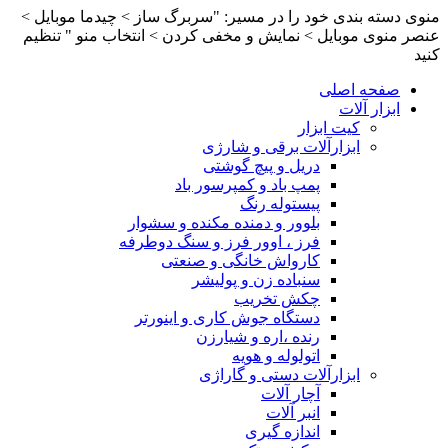
منوی دسته بندی خود را در مسیر: "سربرگ ساز > چیدما موبایل >
عنصر منوی موبایل > نمایش و مخفی کردن > انتخاب منو " تنظیم
کنید
صفحه اصلی
ابزار آلات
کیت ابزار
ابزارآلات برقی و شارژی
دریل و پیچ گوشتی
پمپ باد و کمپرسور باد
پیستوله رنگ
بلوور و دمنده مکنده و سشوار
فرز ، اوور فرز و سنگ دوطرفه
کارواش خانگی و صنعتی
سنباده زن و پولیشر
چکش تخریب
دستگاه جوش کاری و اینورتر
رنده ،اره و شیارزن
اتولوله و هویه
ابزارآلات دستی و گاراژی
آچار آلات
انبر آلات
اندازه گیری