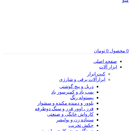
منو
0
محصول
0
تومان
صفحه اصلی
ابزار آلات
کیت ابزار
ابزارآلات برقی و شارژی
دریل و پیچ گوشتی
پمپ باد و کمپرسور باد
پیستوله رنگ
بلوور و دمنده مکنده و سشوار
فرز ، اوور فرز و سنگ دوطرفه
کارواش خانگی و صنعتی
سنباده زن و پولیشر
چکش تخریب
دستگاه جوش کاری و اینورتر