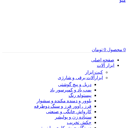
منو
0
محصول
0
تومان
صفحه اصلی
ابزار آلات
کیت ابزار
ابزارآلات برقی و شارژی
دریل و پیچ گوشتی
پمپ باد و کمپرسور باد
پیستوله رنگ
بلوور و دمنده مکنده و سشوار
فرز ، اوور فرز و سنگ دوطرفه
کارواش خانگی و صنعتی
سنباده زن و پولیشر
چکش تخریب
دستگاه جوش کاری و اینورتر