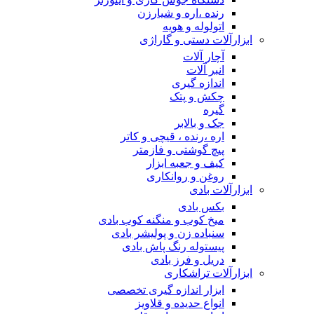
رنده ،اره و شیارزن
اتولوله و هویه
ابزارآلات دستی و گاراژی
آچار آلات
انبر آلات
اندازه گیری
چکش و پتک
گیره
جک و بالابر
اره ،رنده ، قیچی و کاتر
پیچ گوشتی و فازمتر
کیف و جعبه ابزار
روغن و روانکاری
ابزارآلات بادی
بکس بادی
میخ کوب و منگنه کوب بادی
سنباده زن و پولیشر بادی
پیستوله رنگ پاش بادی
دریل و فرز بادی
ابزارآلات تراشکاری
ابزار اندازه گیری تخصصی
انواع حدیده و قلاویز