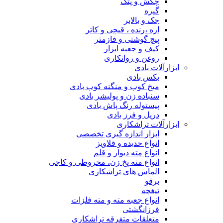
چکش و پتک
گیره
جک و بالابر
اره ،رنده ، قیچی و کاتر
پیچ گوشتی و فازمتر
کیف و جعبه ابزار
روغن و روانکاری
ابزارآلات بادی
بکس بادی
میخ کوب و منگنه کوب بادی
سنباده زن و پولیشر بادی
پیستوله رنگ پاش بادی
دریل و فرز بادی
ابزارآلات تراشکاری
ابزار اندازه گیری تخصصی
انواع حدیده و قلاویز
انواع مته دیوار و قلم
انواع مته پخ زن، مخروطی و کاجی
الماس های تراشکاری
برقو
تیغچه
انواع جعبه مته و مته فلزات
فرزانگشتی
متعلقات متفرقه تراشکاری