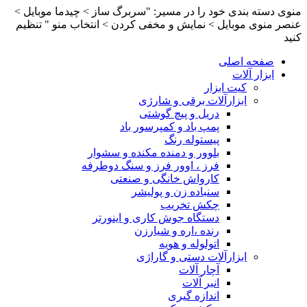
منوی دسته بندی خود را در مسیر: "سربرگ ساز > چیدما موبایل >
عنصر منوی موبایل > نمایش و مخفی کردن > انتخاب منو " تنظیم
کنید
صفحه اصلی
ابزار آلات
کیت ابزار
ابزارآلات برقی و شارژی
دریل و پیچ گوشتی
پمپ باد و کمپرسور باد
پیستوله رنگ
بلوور و دمنده مکنده و سشوار
فرز ، اوور فرز و سنگ دوطرفه
کارواش خانگی و صنعتی
سنباده زن و پولیشر
چکش تخریب
دستگاه جوش کاری و اینورتر
رنده ،اره و شیارزن
اتولوله و هویه
ابزارآلات دستی و گاراژی
آچار آلات
انبر آلات
اندازه گیری