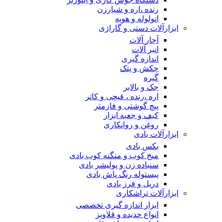
رنده ،اره و شیارزن
اتولوله و هویه
ابزارآلات دستی و گاراژی
آچار آلات
انبر آلات
اندازه گیری
چکش و پتک
گیره
جک و بالابر
اره ،رنده ، قیچی و کاتر
پیچ گوشتی و فازمتر
کیف و جعبه ابزار
روغن و روانکاری
ابزارآلات بادی
بکس بادی
میخ کوب و منگنه کوب بادی
سنباده زن و پولیشر بادی
پیستوله رنگ پاش بادی
دریل و فرز بادی
ابزارآلات تراشکاری
ابزار اندازه گیری تخصصی
انواع حدیده و قلاویز