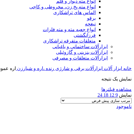
انواع مته دیوار و قلم
انواع مته پخ زن، مخروطی و کاجی
الماس های تراشکاری
برقو
تیغچه
انواع جعبه مته و مته فلزات
فرزانگشتی
متعلقات متفرقه تراشکاری
ابزارآلات ساختمانی و باغبانی
ابزارآلات بنزینی و گازوئیلی
ابزارآلات متعلقات و مصرفی
خانه
ابزار آلات
ابزارآلات برقی و شارژی
رنده ،اره و شیارزن
اره عمود
نمایش یک نتیجه
مشاهده فیلترها
نمایش
9
12
18
24
ناموجود