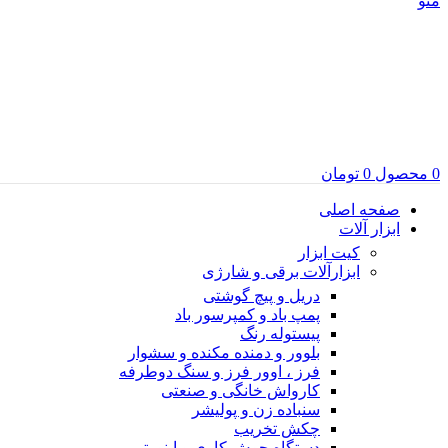
منو
0
محصول
0
تومان
صفحه اصلی
ابزار آلات
کیت ابزار
ابزارآلات برقی و شارژی
دریل و پیچ گوشتی
پمپ باد و کمپرسور باد
پیستوله رنگ
بلوور و دمنده مکنده و سشوار
فرز ، اوور فرز و سنگ دوطرفه
کارواش خانگی و صنعتی
سنباده زن و پولیشر
چکش تخریب
دستگاه جوش کاری و اینورتر