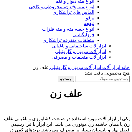
انواع مته دیوار و قلم
انواع مته پخ زن، مخروطی و کاجی
الماس های تراشکاری
برقو
تیغچه
انواع جعبه مته و مته فلزات
فرزانگشتی
متعلقات متفرقه تراشکاری
ابزارآلات ساختمانی و باغبانی
ابزارآلات بنزینی و گازوئیلی
ابزارآلات متعلقات و مصرفی
خانه
ابزار آلات
ابزارآلات بنزینی و گازوئیلی
علف زن
هیچ محصولی یافت نشد.
جستجو
علف زن
یکی از ابزار آلات مورد استفاده در صنعت کشاورزی و باغبانی
علف
زن
یا همان حاشیه زن موتوری می باشد. این ابزار با فرا رسیدن
فصل بهار و تابستان بسیار پر مصرف می باشد. برندهای کمی در