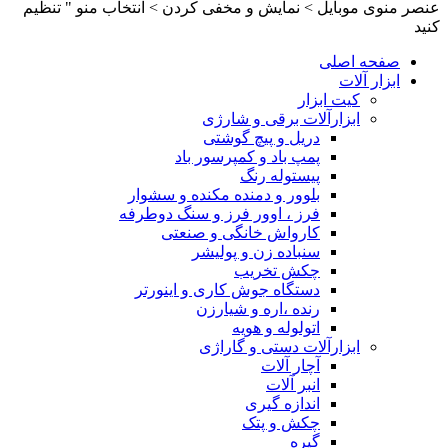
عنصر منوی موبایل > نمایش و مخفی کردن > انتخاب منو " تنظیم
کنید
صفحه اصلی
ابزار آلات
کیت ابزار
ابزارآلات برقی و شارژی
دریل و پیچ گوشتی
پمپ باد و کمپرسور باد
پیستوله رنگ
بلوور و دمنده مکنده و سشوار
فرز ، اوور فرز و سنگ دوطرفه
کارواش خانگی و صنعتی
سنباده زن و پولیشر
چکش تخریب
دستگاه جوش کاری و اینورتر
رنده ،اره و شیارزن
اتولوله و هویه
ابزارآلات دستی و گاراژی
آچار آلات
انبر آلات
اندازه گیری
چکش و پتک
گیره