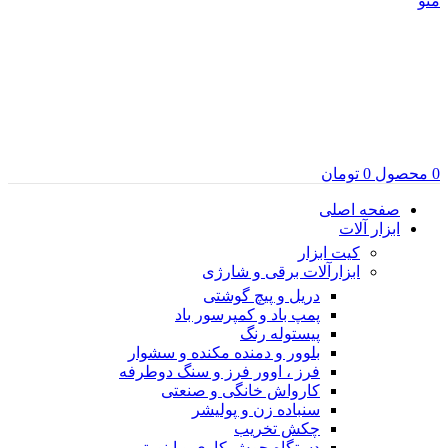
منو
0
محصول
0
تومان
صفحه اصلی
ابزار آلات
کیت ابزار
ابزارآلات برقی و شارژی
دریل و پیچ گوشتی
پمپ باد و کمپرسور باد
پیستوله رنگ
بلوور و دمنده مکنده و سشوار
فرز ، اوور فرز و سنگ دوطرفه
کارواش خانگی و صنعتی
سنباده زن و پولیشر
چکش تخریب
دستگاه جوش کاری و اینورتر