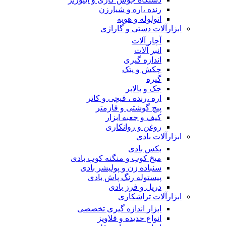
رنده ،اره و شیارزن
اتولوله و هویه
ابزارآلات دستی و گاراژی
آچار آلات
انبر آلات
اندازه گیری
چکش و پتک
گیره
جک و بالابر
اره ،رنده ، قیچی و کاتر
پیچ گوشتی و فازمتر
کیف و جعبه ابزار
روغن و روانکاری
ابزارآلات بادی
بکس بادی
میخ کوب و منگنه کوب بادی
سنباده زن و پولیشر بادی
پیستوله رنگ پاش بادی
دریل و فرز بادی
ابزارآلات تراشکاری
ابزار اندازه گیری تخصصی
انواع حدیده و قلاویز