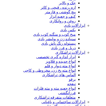
جک و بالابر
اره ،رنده ، قیچی و کاتر
پیچ گوشتی و فازمتر
کیف و جعبه ابزار
روغن و روانکاری
ابزارآلات بادی
بکس بادی
میخ کوب و منگنه کوب بادی
سنباده زن و پولیشر بادی
پیستوله رنگ پاش بادی
دریل و فرز بادی
ابزارآلات تراشکاری
ابزار اندازه گیری تخصصی
انواع حدیده و قلاویز
انواع مته دیوار و قلم
انواع مته پخ زن، مخروطی و کاجی
الماس های تراشکاری
برقو
تیغچه
انواع جعبه مته و مته فلزات
فرزانگشتی
متعلقات متفرقه تراشکاری
ابزارآلات ساختمانی و باغبانی