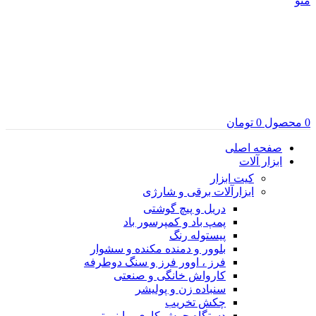
منو
0
محصول
0
تومان
صفحه اصلی
ابزار آلات
کیت ابزار
ابزارآلات برقی و شارژی
دریل و پیچ گوشتی
پمپ باد و کمپرسور باد
پیستوله رنگ
بلوور و دمنده مکنده و سشوار
فرز ، اوور فرز و سنگ دوطرفه
کارواش خانگی و صنعتی
سنباده زن و پولیشر
چکش تخریب
دستگاه جوش کاری و اینورتر