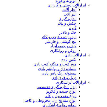
اتولوله و هویه
ابزارآلات دستی و گاراژی
آچار آلات
انبر آلات
اندازه گیری
چکش و پتک
گیره
جک و بالابر
اره ،رنده ، قیچی و کاتر
پیچ گوشتی و فازمتر
کیف و جعبه ابزار
روغن و روانکاری
ابزارآلات بادی
بکس بادی
میخ کوب و منگنه کوب بادی
سنباده زن و پولیشر بادی
پیستوله رنگ پاش بادی
دریل و فرز بادی
ابزارآلات تراشکاری
ابزار اندازه گیری تخصصی
انواع حدیده و قلاویز
انواع مته دیوار و قلم
انواع مته پخ زن، مخروطی و کاجی
الماس های تراشکاری