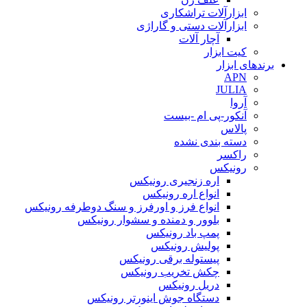
ابزارآلات تراشکاری
ابزارآلات دستی و گاراژی
آچار آلات
کیت ابزار
برندهای ابزار
APN
JULIA
آروا
آنکور-پی ام -بیست
پالاس
دسته بندی نشده
راکسر
رونیکس
اره زنجیری رونیکس
انواع اره رونیکس
انواع فرز و اورفرز و سنگ دوطرفه رونیکس
بلوور و دمنده و سشوار رونیکس
پمپ باد رونیکس
پولیش رونیکس
پیستوله برقی رونیکس
چکش تخریب رونیکس
دریل رونیکس
دستگاه جوش اینورتر رونیکس