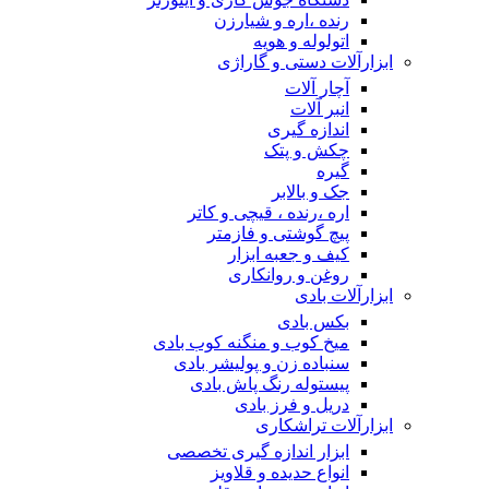
رنده ،اره و شیارزن
اتولوله و هویه
ابزارآلات دستی و گاراژی
آچار آلات
انبر آلات
اندازه گیری
چکش و پتک
گیره
جک و بالابر
اره ،رنده ، قیچی و کاتر
پیچ گوشتی و فازمتر
کیف و جعبه ابزار
روغن و روانکاری
ابزارآلات بادی
بکس بادی
میخ کوب و منگنه کوب بادی
سنباده زن و پولیشر بادی
پیستوله رنگ پاش بادی
دریل و فرز بادی
ابزارآلات تراشکاری
ابزار اندازه گیری تخصصی
انواع حدیده و قلاویز