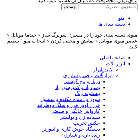
برای دیدن محصولات که دنبال آن هستید تایپ کنید.
جستجو
منو
دسته بندی ها
منوی دسته بندی خود را در مسیر: "سربرگ ساز > چیدما موبایل >
عنصر منوی موبایل > نمایش و مخفی کردن > انتخاب منو " تنظیم
کنید
صفحه اصلی
ابزار آلات
کیت ابزار
ابزارآلات برقی و شارژی
دریل و پیچ گوشتی
پمپ باد و کمپرسور باد
پیستوله رنگ
بلوور و دمنده مکنده و سشوار
فرز ، اوور فرز و سنگ دوطرفه
کارواش خانگی و صنعتی
سنباده زن و پولیشر
چکش تخریب
دستگاه جوش کاری و اینورتر
رنده ،اره و شیارزن