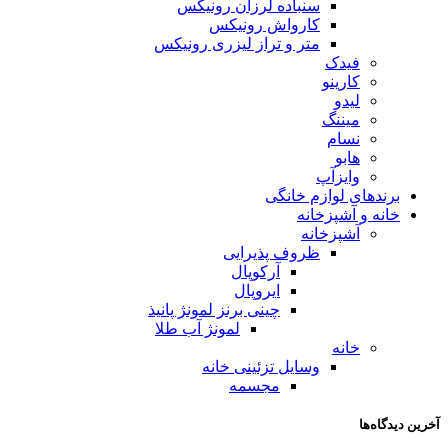
سنباده لرزان رونیکس
کارواش رونیکس
متر و تراز لیزری رونیکس
فیدک
کارینو
لیدو
میننگ
نسام
هابو
وایزآپ
برندهای لوازم خانگی
خانه و آشپزخانه
آشپزخانه
ظروف پذیرایی
آرکوپال
ایروپال
چینی برنز لمونژ پانیذ
لمونژ آب طلا
خانه
وسایل تزئینی خانه
مجسمه
آخرین دیدگاه‌ها