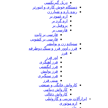
دریل گیربکسی
دستگاه جوش کاری و اینورتر
رنده ،اره و شیارزن
اره عمود بر
اره گرد بر
پروفیل بر
فارسی بر
فارسی بر ثابت
فارسی بر کشویی
سنباده زن و پولیشر
فرز ، اوور فرز و سنگ دوطرفه
فرز
اور فرز
فرز آهنگری
فرز انگشتی
فرز پولیش
فرز سنگبری
مینی فرز
کارواش خانگی و صنعتی
کارواش دینامی
کارواش ذغالی
ابزارآلات بنزینی و گازوئیلی
اره موتوری
علف زن