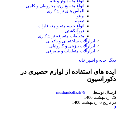
انواع مته دیوار و قلم
انواع مته پخ زن، مخروطی و کاجی
الماس های تراشکاری
برقو
تیغچه
انواع جعبه مته و مته فلزات
فرزانگشتی
متعلقات متفرقه تراشکاری
ابزارآلات ساختمانی و باغبانی
ابزارآلات بنزینی و گازوئیلی
ابزارآلات متعلقات و مصرفی
بلاگ
,
خانه و آشپز خانه
ایده های استفاده از لوازم حصیری در
دکوراسیون
ارسال توسط
niushaabolfazli79
26 اردیبهشت 1400
در تاریخ 6 اردیبهشت 1400
0