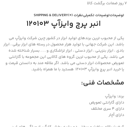
۷ روز ضمانت برگشت کالا
توضیحات
توضیحات تکمیلی
نظرات (0)
SHIPPING & DELIVERY
انبر پرچ وایزآپ 120103
یکی از محبوب ترین برندهای تولید ابزار در کشور چین شرکت وایزآپ می
باشد. این شرکت جهانی با تولید هزار محصول در رسته های ابزار برقی ، ابزار
بادی ، ابزار بنزینی ، ابزار دستی ، ابزار تراشکاری و . . . بسیار شناخته شده
می باشد. یکی از محبوب ترین گروه های کالایی این مجموعه با گارانتی
تعویض محصولات ابزار دستی می باشد. اگر علاقه مند به دانستن قیمت و
یا خرید انبر پرچ وایزآپ 120103 هستید با ما همراه باشید.
مشخصات فنی:
برند: وایزآپ
دارای گارانتی تعویض
دارای 4 سری مختلف
دارای آچار