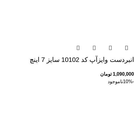
انبردست وایزآپ کد 10102 سایز 7 اینچ
1,090,000
تومان
-10%
ناموجود