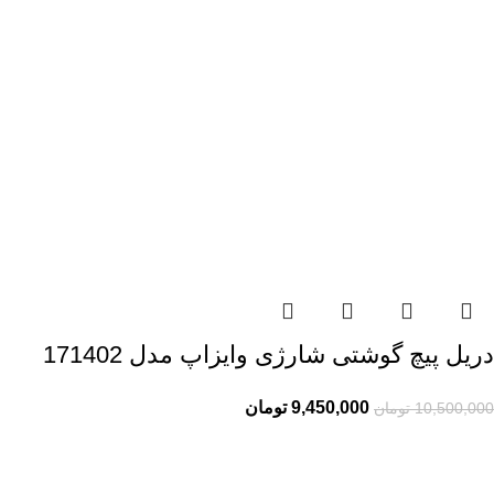
دریل پیچ گوشتی شارژی وایزاپ مدل 171402
9,450,000
تومان
10,500,000
تومان