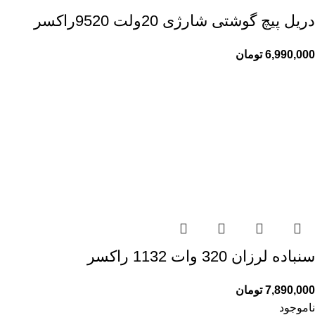
دریل پیچ گوشتی شارژی 20ولت 9520راکسر
6,990,000
تومان
سنباده لرزان 320 وات 1132 راکسر
7,890,000
تومان
ناموجود