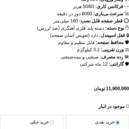
〰️
فرکانس کاری:
50/60 هرتز
🚀
سرعت بی‌باری:
8000 دور در دقیقه
⭕
قطر صفحه قابل نصب:
180 میلی‌متر
✋
نوع دسته:
دسته بلند فلزی آهنگری (ضد لرزش)
🔒
قفل اسپیندل:
دارد (تعویض آسان صفحه)
🛡
محافظ صفحه:
قابل تنظیم و مقاوم
⚖️
وزن تقریبی:
3.2 کیلوگرم
🛠
رده مصرف:
صنعتی و نیمه‌صنعتی
🛡
گارانتی:
12 ماه شرکتی
11,900,000
تومان
موجود در انبار
خرید نقدی
خرید چکی