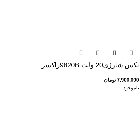
بکس شارژی20 ولت 9820Bراکسر
7,900,000
تومان
ناموجود