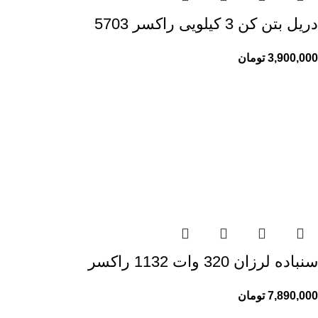
دریل بتن کن 3 کیلویی راکسر 5703
3,900,000
تومان
سنباده لرزان 320 وات 1132 راکسر
7,890,000
تومان