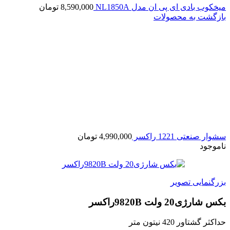
میخکوب بادی ای پی ان مدل NL1850A
8,590,000
تومان
بازگشت به محصولات
سشوار صنعتی 1221 راکسر
4,990,000
تومان
ناموجود
بزرگنمایی تصویر
بکس شارژی20 ولت 9820Bراکسر
حداکثر گشتاور 420 نیتون متر