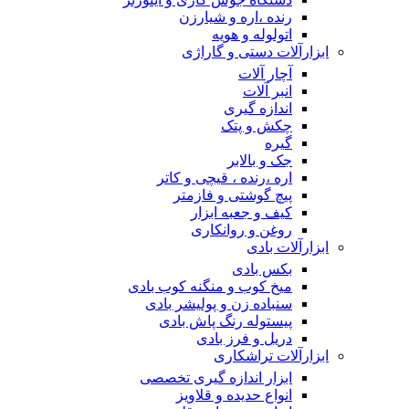
رنده ،اره و شیارزن
اتولوله و هویه
ابزارآلات دستی و گاراژی
آچار آلات
انبر آلات
اندازه گیری
چکش و پتک
گیره
جک و بالابر
اره ،رنده ، قیچی و کاتر
پیچ گوشتی و فازمتر
کیف و جعبه ابزار
روغن و روانکاری
ابزارآلات بادی
بکس بادی
میخ کوب و منگنه کوب بادی
سنباده زن و پولیشر بادی
پیستوله رنگ پاش بادی
دریل و فرز بادی
ابزارآلات تراشکاری
ابزار اندازه گیری تخصصی
انواع حدیده و قلاویز