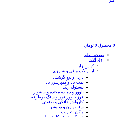
منو
0
محصول
0
تومان
صفحه اصلی
ابزار آلات
کیت ابزار
ابزارآلات برقی و شارژی
دریل و پیچ گوشتی
پمپ باد و کمپرسور باد
پیستوله رنگ
بلوور و دمنده مکنده و سشوار
فرز ، اوور فرز و سنگ دوطرفه
کارواش خانگی و صنعتی
سنباده زن و پولیشر
چکش تخریب
دستگاه جوش کاری و اینورتر