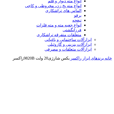
انواع مته دیوار و قلم
انواع مته پخ زن، مخروطی و کاجی
الماس های تراشکاری
برقو
تیغچه
انواع جعبه مته و مته فلزات
فرزانگشتی
متعلقات متفرقه تراشکاری
ابزارآلات ساختمانی و باغبانی
ابزارآلات بنزینی و گازوئیلی
ابزارآلات متعلقات و مصرفی
خانه
برندهای ابزار
راکسر
بکس شارژی20 ولت 9820Bراکسر