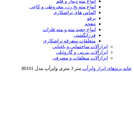
انواع مته دیوار و قلم
انواع مته پخ زن، مخروطی و کاجی
الماس های تراشکاری
برقو
تیغچه
انواع جعبه مته و مته فلزات
فرزانگشتی
متعلقات متفرقه تراشکاری
ابزارآلات ساختمانی و باغبانی
ابزارآلات بنزینی و گازوئیلی
ابزارآلات متعلقات و مصرفی
خانه
برندهای ابزار
وایزآپ
متر 3 متری وایزآپ مدل 80101