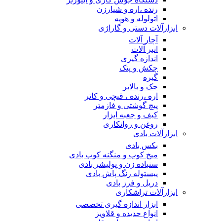
رنده ،اره و شیارزن
اتولوله و هویه
ابزارآلات دستی و گاراژی
آچار آلات
انبر آلات
اندازه گیری
چکش و پتک
گیره
جک و بالابر
اره ،رنده ، قیچی و کاتر
پیچ گوشتی و فازمتر
کیف و جعبه ابزار
روغن و روانکاری
ابزارآلات بادی
بکس بادی
میخ کوب و منگنه کوب بادی
سنباده زن و پولیشر بادی
پیستوله رنگ پاش بادی
دریل و فرز بادی
ابزارآلات تراشکاری
ابزار اندازه گیری تخصصی
انواع حدیده و قلاویز