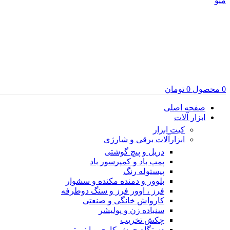
منو
0
محصول
0
تومان
صفحه اصلی
ابزار آلات
کیت ابزار
ابزارآلات برقی و شارژی
دریل و پیچ گوشتی
پمپ باد و کمپرسور باد
پیستوله رنگ
بلوور و دمنده مکنده و سشوار
فرز ، اوور فرز و سنگ دوطرفه
کارواش خانگی و صنعتی
سنباده زن و پولیشر
چکش تخریب
دستگاه جوش کاری و اینورتر