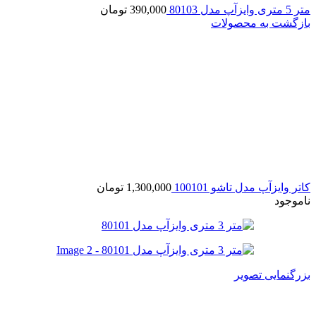
متر 5 متری وایزآپ مدل 80103
390,000
تومان
بازگشت به محصولات
کاتر وایزآپ مدل تاشو 100101
1,300,000
تومان
ناموجود
بزرگنمایی تصویر