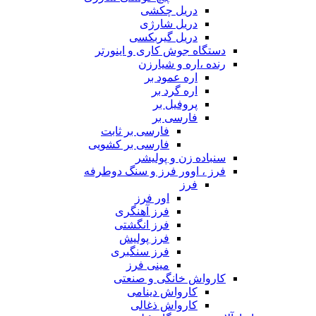
دریل چکشی
دریل شارژی
دریل گیربکسی
دستگاه جوش کاری و اینورتر
رنده ،اره و شیارزن
اره عمود بر
اره گرد بر
پروفیل بر
فارسی بر
فارسی بر ثابت
فارسی بر کشویی
سنباده زن و پولیشر
فرز ، اوور فرز و سنگ دوطرفه
فرز
اور فرز
فرز آهنگری
فرز انگشتی
فرز پولیش
فرز سنگبری
مینی فرز
کارواش خانگی و صنعتی
کارواش دینامی
کارواش ذغالی