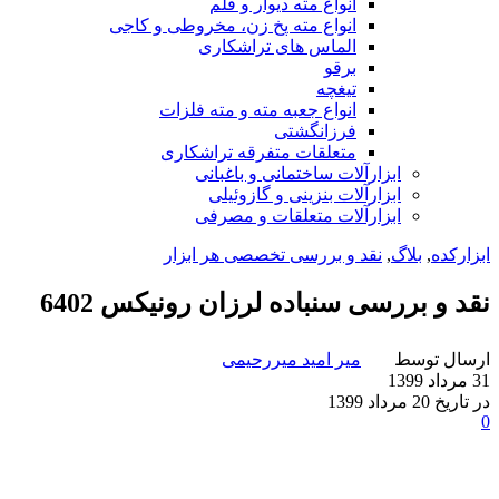
انواع مته دیوار و قلم
انواع مته پخ زن، مخروطی و کاجی
الماس های تراشکاری
برقو
تیغچه
انواع جعبه مته و مته فلزات
فرزانگشتی
متعلقات متفرقه تراشکاری
ابزارآلات ساختمانی و باغبانی
ابزارآلات بنزینی و گازوئیلی
ابزارآلات متعلقات و مصرفی
ابزارکده
,
بلاگ
,
نقد و بررسی تخصصی هر ابزار
نقد و بررسی سنباده لرزان رونیکس 6402
ارسال توسط
میر امید میررحیمی
31 مرداد 1399
در تاریخ 20 مرداد 1399
0