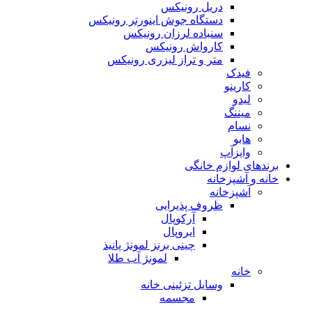
دریل رونیکس
دستگاه جوش اینورتر رونیکس
سنباده لرزان رونیکس
کارواش رونیکس
متر و تراز لیزری رونیکس
فیدک
کارینو
لیدو
میننگ
نسام
هابو
وایزآپ
برندهای لوازم خانگی
خانه و آشپزخانه
آشپزخانه
ظروف پذیرایی
آرکوپال
ایروپال
چینی برنز لمونژ پانیذ
لمونژ آب طلا
خانه
وسایل تزئینی خانه
مجسمه