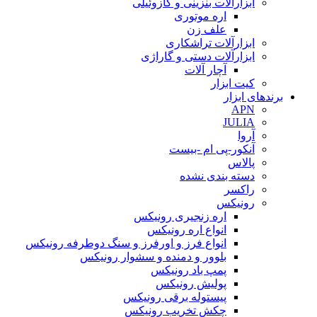
ابزارآلات بنزینی و گازوئیلی
اره موتوری
علف زن
ابزارآلات تراشکاری
ابزارآلات دستی و گاراژی
آچار آلات
کیت ابزار
برندهای ابزار
APN
JULIA
آروا
آنکور-پی ام -بیست
پالاس
دسته بندی نشده
راکسر
رونیکس
اره زنجیری رونیکس
انواع اره رونیکس
انواع فرز و اورفرز و سنگ دوطرفه رونیکس
بلوور و دمنده و سشوار رونیکس
پمپ باد رونیکس
پولیش رونیکس
پیستوله برقی رونیکس
چکش تخریب رونیکس