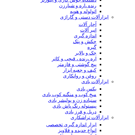
رنده ،اره و شیارزن
اتولوله و هویه
ابزارآلات دستی و گاراژی
آچار آلات
انبر آلات
اندازه گیری
چکش و پتک
گیره
جک و بالابر
اره ،رنده ، قیچی و کاتر
پیچ گوشتی و فازمتر
کیف و جعبه ابزار
روغن و روانکاری
ابزارآلات بادی
بکس بادی
میخ کوب و منگنه کوب بادی
سنباده زن و پولیشر بادی
پیستوله رنگ پاش بادی
دریل و فرز بادی
ابزارآلات تراشکاری
ابزار اندازه گیری تخصصی
انواع حدیده و قلاویز