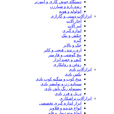
دستگاه جوش کاری و اینورتر
رنده ،اره و شیارزن
اتولوله و هویه
ابزارآلات دستی و گاراژی
آچار آلات
انبر آلات
اندازه گیری
چکش و پتک
گیره
جک و بالابر
اره ،رنده ، قیچی و کاتر
پیچ گوشتی و فازمتر
کیف و جعبه ابزار
روغن و روانکاری
ابزارآلات بادی
بکس بادی
میخ کوب و منگنه کوب بادی
سنباده زن و پولیشر بادی
پیستوله رنگ پاش بادی
دریل و فرز بادی
ابزارآلات تراشکاری
ابزار اندازه گیری تخصصی
انواع حدیده و قلاویز
انواع مته دیوار و قلم