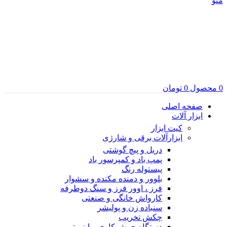
منو
0
محصول
0
تومان
صفحه اصلی
ابزار آلات
کیت ابزار
ابزارآلات برقی و شارژی
دریل و پیچ گوشتی
پمپ باد و کمپرسور باد
پیستوله رنگ
بلوور و دمنده مکنده و سشوار
فرز ، اوور فرز و سنگ دوطرفه
کارواش خانگی و صنعتی
سنباده زن و پولیشر
چکش تخریب
دستگاه جوش کاری و اینورتر