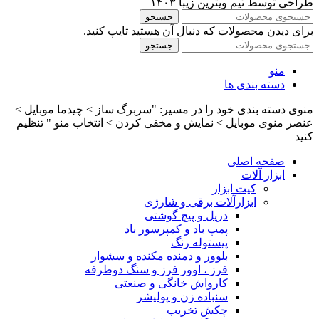
طراحی توسط تیم ویترین زیبا ۱۴۰۳
جستجو
برای دیدن محصولات که دنبال آن هستید تایپ کنید.
جستجو
منو
دسته بندی ها
منوی دسته بندی خود را در مسیر: "سربرگ ساز > چیدما موبایل >
عنصر منوی موبایل > نمایش و مخفی کردن > انتخاب منو " تنظیم
کنید
صفحه اصلی
ابزار آلات
کیت ابزار
ابزارآلات برقی و شارژی
دریل و پیچ گوشتی
پمپ باد و کمپرسور باد
پیستوله رنگ
بلوور و دمنده مکنده و سشوار
فرز ، اوور فرز و سنگ دوطرفه
کارواش خانگی و صنعتی
سنباده زن و پولیشر
چکش تخریب