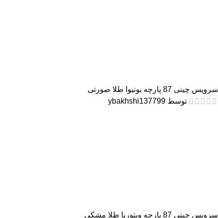
سرویس چینی 87 پارچه یونیوا طلا صورتی
توسط ybakhshi137799
سرویس چینی 87 پارچه ویتوریا طلا مشکی