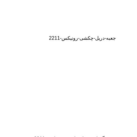
جعبه-دریل-چکشی-رونیکس-2211