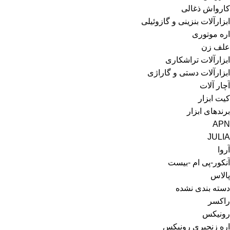
کارواش ذغالی
ابزارآلات بنزینی و گازوئیلی
اره موتوری
علف زن
ابزارآلات تراشکاری
ابزارآلات دستی و گاراژی
آچار آلات
کیت ابزار
برندهای ابزار
APN
JULIA
آروا
آنکور-پی ام -بیست
پالاس
دسته بندی نشده
راکسر
رونیکس
اره زنجیری رونیکس