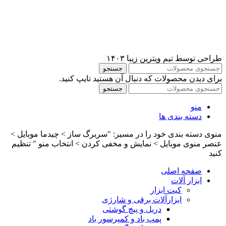
طراحی توسط تیم ویترین زیبا ۱۴۰۳
جستجو
برای دیدن محصولات که دنبال آن هستید تایپ کنید.
جستجو
منو
دسته بندی ها
منوی دسته بندی خود را در مسیر: "سربرگ ساز > چیدما موبایل >
عنصر منوی موبایل > نمایش و مخفی کردن > انتخاب منو " تنظیم
کنید
صفحه اصلی
ابزار آلات
کیت ابزار
ابزارآلات برقی و شارژی
دریل و پیچ گوشتی
پمپ باد و کمپرسور باد