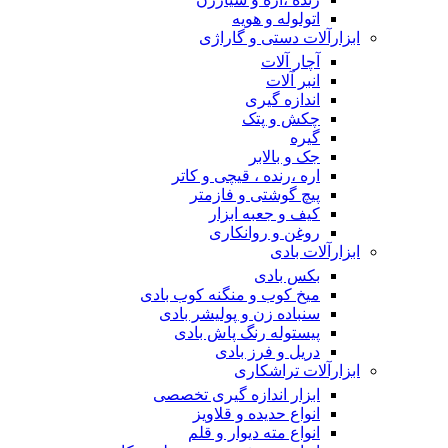
اتولوله و هویه
ابزارآلات دستی و گاراژی
آچار آلات
انبر آلات
اندازه گیری
چکش و پتک
گیره
جک و بالابر
اره ،رنده ، قیچی و کاتر
پیچ گوشتی و فازمتر
کیف و جعبه ابزار
روغن و روانکاری
ابزارآلات بادی
بکس بادی
میخ کوب و منگنه کوب بادی
سنباده زن و پولیشر بادی
پیستوله رنگ پاش بادی
دریل و فرز بادی
ابزارآلات تراشکاری
ابزار اندازه گیری تخصصی
انواع حدیده و قلاویز
انواع مته دیوار و قلم