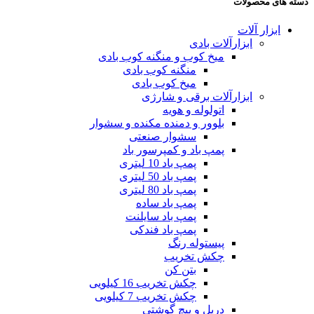
دسته های محصولات
ابزار آلات
ابزارآلات بادی
میخ کوب و منگنه کوب بادی
منگنه کوب بادی
میخ کوب بادی
ابزارآلات برقی و شارژی
اتولوله و هویه
بلوور و دمنده مکنده و سشوار
سشوار صنعتی
پمپ باد و کمپرسور باد
پمپ باد 10 لیتری
پمپ باد 50 لیتری
پمپ باد 80 لیتری
پمپ باد ساده
پمپ باد سایلنت
پمپ باد فندکی
پیستوله رنگ
چکش تخریب
بتن کن
چکش تخریب 16 کیلویی
چکش تخریب 7 کیلویی
دریل و پیچ گوشتی