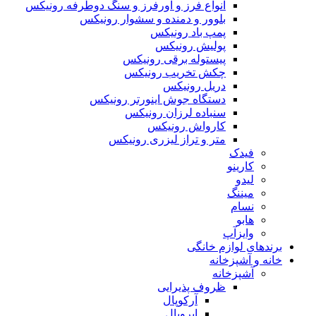
انواع فرز و اورفرز و سنگ دوطرفه رونیکس
بلوور و دمنده و سشوار رونیکس
پمپ باد رونیکس
پولیش رونیکس
پیستوله برقی رونیکس
چکش تخریب رونیکس
دریل رونیکس
دستگاه جوش اینورتر رونیکس
سنباده لرزان رونیکس
کارواش رونیکس
متر و تراز لیزری رونیکس
فیدک
کارینو
لیدو
میننگ
نسام
هابو
وایزآپ
برندهای لوازم خانگی
خانه و آشپزخانه
آشپزخانه
ظروف پذیرایی
آرکوپال
ایروپال