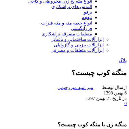
انواع مته پخ زن، مخروطی و کاجی
الماس های تراشکاری
برقو
تیغچه
انواع جعبه مته و مته فلزات
فرزانگشتی
متعلقات متفرقه تراشکاری
ابزارآلات ساختمانی و باغبانی
ابزارآلات بنزینی و گازوئیلی
ابزارآلات متعلقات و مصرفی
بلاگ
منگنه کوب چیست؟
ارسال توسط
میر امید میررحیمی
6 بهمن 1398
در تاریخ 21 بهمن 1397
0
منگنه زن یا منگه کوب چیست؟