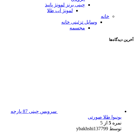
چینی برنز لمونژ پانیذ
لمونژ آب طلا
خانه
وسایل تزئینی خانه
مجسمه
آخرین دیدگاه‌ها
سرویس چینی 87 پارچه
یونیوا طلا صورتی
نمره
5
از 5
توسط ybakhshi137799