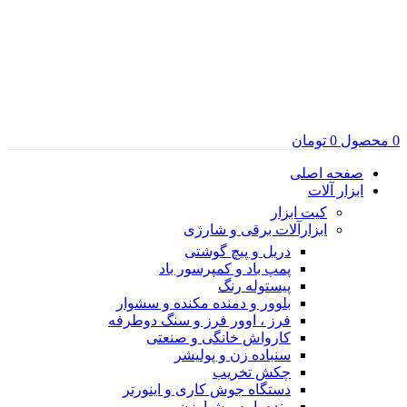
0
محصول
0
تومان
صفحه اصلی
ابزار آلات
کیت ابزار
ابزارآلات برقی و شارژی
دریل و پیچ گوشتی
پمپ باد و کمپرسور باد
پیستوله رنگ
بلوور و دمنده مکنده و سشوار
فرز ، اوور فرز و سنگ دوطرفه
کارواش خانگی و صنعتی
سنباده زن و پولیشر
چکش تخریب
دستگاه جوش کاری و اینورتر
رنده ،اره و شیارزن