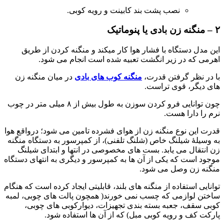
نصب پشت بند کابینت و رویه کوبی.
۲ – منگنه زن بادی یا پنوماتیک
این مدل دستگاه با فشار هوا کار میکند و منگنه کردن از طریق
اهرمی که در زیر انگشت تعبیه شده است انجام می شود.
با در نظر گرفتن قدرت،
منگنه کوب های بادی
در میان منگنه زن
های دیگر، قوی تراست.
چون توانایی فرو کردن سوزن به طول بیش از ۸ میلی متر در چوب
نرم را دارا هست.
قدرت این نوع منگنه زن از هوای فشرده تامین می شود؛ درواقع هوا
به وسیلۀ شیلنگ خاص (شلنگ تلفنی)، از کمپرسور به دستگاه منگنه
زن انتقال می یابد. بست های مخصوصی در انتها و ابتدای شیلنگ
موجود است که یکی از آن ها به کمپرسور و دیگری به انتهای دستگاه
منگنه زن وصل می شود.
توانایی استفاده از منگنه های بلند، قابلیتی ایجاد کرده است که هنگام
ساختن لوازمی که چسب نمی خورند( همچون پالت های چوبی، لمبه
کوبی سقف، جعبه بسته بندی تجهیزات، دیوارکوبی های چوبی،
پارکت کف و رویه کوبی مبل) که از آن ها استفاده شود.