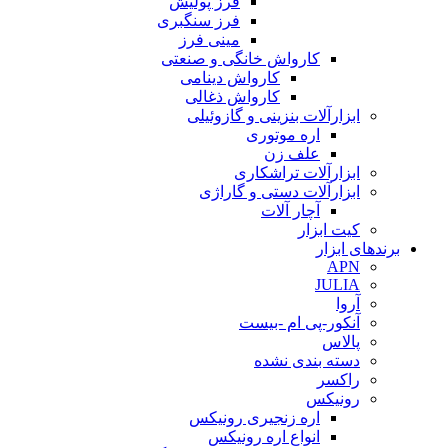
فرز پولیش
فرز سنگبری
مینی فرز
کارواش خانگی و صنعتی
کارواش دینامی
کارواش ذغالی
ابزارآلات بنزینی و گازوئیلی
اره موتوری
علف زن
ابزارآلات تراشکاری
ابزارآلات دستی و گاراژی
آچار آلات
کیت ابزار
برندهای ابزار
APN
JULIA
آروا
آنکور-پی ام -بیست
پالاس
دسته بندی نشده
راکسر
رونیکس
اره زنجیری رونیکس
انواع اره رونیکس