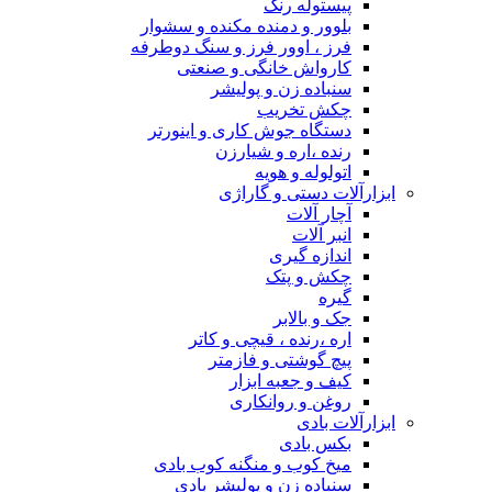
پیستوله رنگ
بلوور و دمنده مکنده و سشوار
فرز ، اوور فرز و سنگ دوطرفه
کارواش خانگی و صنعتی
سنباده زن و پولیشر
چکش تخریب
دستگاه جوش کاری و اینورتر
رنده ،اره و شیارزن
اتولوله و هویه
ابزارآلات دستی و گاراژی
آچار آلات
انبر آلات
اندازه گیری
چکش و پتک
گیره
جک و بالابر
اره ،رنده ، قیچی و کاتر
پیچ گوشتی و فازمتر
کیف و جعبه ابزار
روغن و روانکاری
ابزارآلات بادی
بکس بادی
میخ کوب و منگنه کوب بادی
سنباده زن و پولیشر بادی