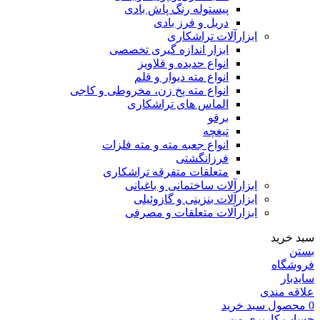
پیستوله رنگ پاش بادی
دریل و فرز بادی
ابزارآلات تراشکاری
ابزار اندازه گیری تخصصی
انواع حدیده و قلاویز
انواع مته دیوار و قلم
انواع مته پخ زن، مخروطی و کاجی
الماس های تراشکاری
برقو
تیغچه
انواع جعبه مته و مته فلزات
فرزانگشتی
متعلقات متفرقه تراشکاری
ابزارآلات ساختمانی و باغبانی
ابزارآلات بنزینی و گازوئیلی
ابزارآلات متعلقات و مصرفی
سبد خرید
بستن
فروشگاه
سایدبار
علاقه مندی
0
محصول
سبد خرید
حساب کاربری من