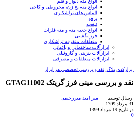
انواع مته دیوار و قلم
انواع مته پخ زن، مخروطی و کاجی
الماس های تراشکاری
برقو
تیغچه
انواع جعبه مته و مته فلزات
فرزانگشتی
متعلقات متفرقه تراشکاری
ابزارآلات ساختمانی و باغبانی
ابزارآلات بنزینی و گازوئیلی
ابزارآلات متعلقات و مصرفی
ابزارکده
,
بلاگ
,
نقد و بررسی تخصصی هر ابزار
نقد و بررسی مینی فرز گریتک GTAG11002
ارسال توسط
میر امید میررحیمی
31 مرداد 1399
در تاریخ 19 مرداد 1399
0