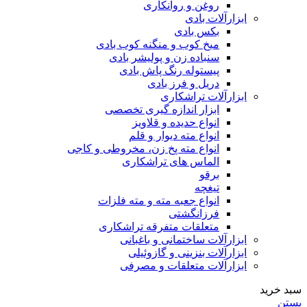
روغن و روانکاری
ابزارآلات بادی
بکس بادی
میخ کوب و منگنه کوب بادی
سنباده زن و پولیشر بادی
پیستوله رنگ پاش بادی
دریل و فرز بادی
ابزارآلات تراشکاری
ابزار اندازه گیری تخصصی
انواع حدیده و قلاویز
انواع مته دیوار و قلم
انواع مته پخ زن، مخروطی و کاجی
الماس های تراشکاری
برقو
تیغچه
انواع جعبه مته و مته فلزات
فرزانگشتی
متعلقات متفرقه تراشکاری
ابزارآلات ساختمانی و باغبانی
ابزارآلات بنزینی و گازوئیلی
ابزارآلات متعلقات و مصرفی
سبد خرید
بستن