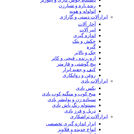
رنده ،اره و شیارزن
اتولوله و هویه
ابزارآلات دستی و گاراژی
آچار آلات
انبر آلات
اندازه گیری
چکش و پتک
گیره
جک و بالابر
اره ،رنده ، قیچی و کاتر
پیچ گوشتی و فازمتر
کیف و جعبه ابزار
روغن و روانکاری
ابزارآلات بادی
بکس بادی
میخ کوب و منگنه کوب بادی
سنباده زن و پولیشر بادی
پیستوله رنگ پاش بادی
دریل و فرز بادی
ابزارآلات تراشکاری
ابزار اندازه گیری تخصصی
انواع حدیده و قلاویز