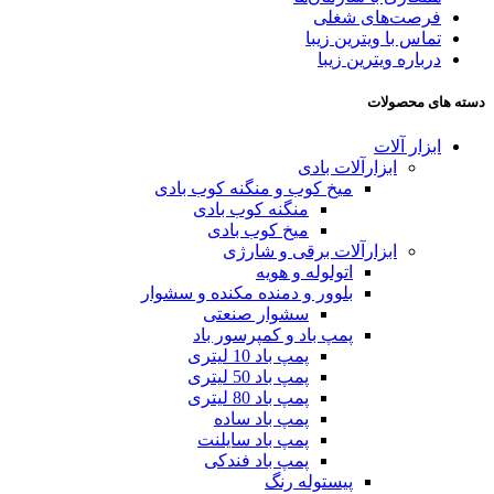
فرصت‌های شغلی
تماس با ویترین زیبا
درباره ویترین زیبا
دسته های محصولات
ابزار آلات
ابزارآلات بادی
میخ کوب و منگنه کوب بادی
منگنه کوب بادی
میخ کوب بادی
ابزارآلات برقی و شارژی
اتولوله و هویه
بلوور و دمنده مکنده و سشوار
سشوار صنعتی
پمپ باد و کمپرسور باد
پمپ باد 10 لیتری
پمپ باد 50 لیتری
پمپ باد 80 لیتری
پمپ باد ساده
پمپ باد سایلنت
پمپ باد فندکی
پیستوله رنگ