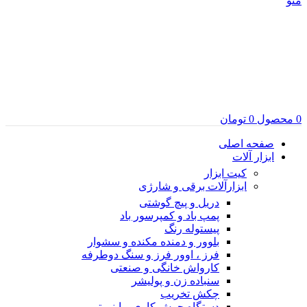
منو
0
محصول
0
تومان
صفحه اصلی
ابزار آلات
کیت ابزار
ابزارآلات برقی و شارژی
دریل و پیچ گوشتی
پمپ باد و کمپرسور باد
پیستوله رنگ
بلوور و دمنده مکنده و سشوار
فرز ، اوور فرز و سنگ دوطرفه
کارواش خانگی و صنعتی
سنباده زن و پولیشر
چکش تخریب
دستگاه جوش کاری و اینورتر