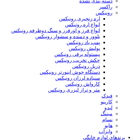
دسته بندی نشده
راکسر
رونیکس
اره زنجیری رونیکس
انواع اره رونیکس
انواع فرز و اورفرز و سنگ دوطرفه رونیکس
بلوور و دمنده و سشوار رونیکس
پمپ باد رونیکس
پولیش رونیکس
پیستوله برقی رونیکس
چکش تخریب رونیکس
دریل رونیکس
دستگاه جوش اینورتر رونیکس
سنباده لرزان رونیکس
کارواش رونیکس
متر و تراز لیزری رونیکس
فیدک
کارینو
لیدو
میننگ
نسام
هابو
وایزآپ
برندهای لوازم خانگی