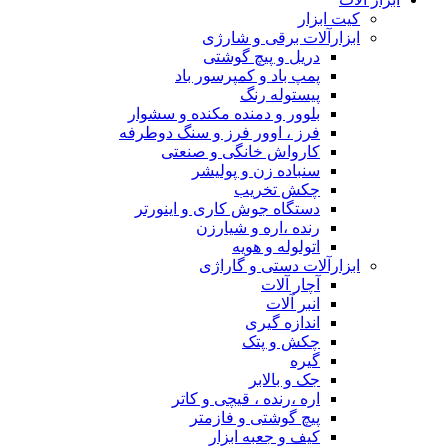
کیت ابزار
ابزارآلات برقی و شارژی
دریل و پیچ گوشتی
پمپ باد و کمپرسور باد
پیستوله رنگ
بلوور و دمنده مکنده و سشوار
فرز ، اوور فرز و سنگ دوطرفه
کارواش خانگی و صنعتی
سنباده زن و پولیشر
چکش تخریب
دستگاه جوش کاری و اینورتر
رنده ،اره و شیارزن
اتولوله و هویه
ابزارآلات دستی و گاراژی
آچار آلات
انبر آلات
اندازه گیری
چکش و پتک
گیره
جک و بالابر
اره ،رنده ، قیچی و کاتر
پیچ گوشتی و فازمتر
کیف و جعبه ابزار