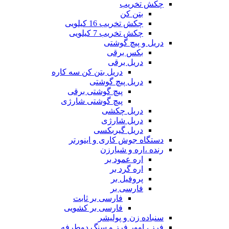
چکش تخریب
بتن کن
چکش تخریب 16 کیلویی
چکش تخریب 7 کیلویی
دریل و پیچ گوشتی
بکس برقی
دریل برقی
دریل بتن کن سه کاره
دریل پیچ گوشتی
پیچ گوشتی برقی
پیچ گوشتی شارژی
دریل چکشی
دریل شارژی
دریل گیربکسی
دستگاه جوش کاری و اینورتر
رنده ،اره و شیارزن
اره عمود بر
اره گرد بر
پروفیل بر
فارسی بر
فارسی بر ثابت
فارسی بر کشویی
سنباده زن و پولیشر
فرز ، اوور فرز و سنگ دوطرفه