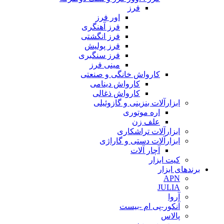
فرز
اور فرز
فرز آهنگری
فرز انگشتی
فرز پولیش
فرز سنگبری
مینی فرز
کارواش خانگی و صنعتی
کارواش دینامی
کارواش ذغالی
ابزارآلات بنزینی و گازوئیلی
اره موتوری
علف زن
ابزارآلات تراشکاری
ابزارآلات دستی و گاراژی
آچار آلات
کیت ابزار
برندهای ابزار
APN
JULIA
آروا
آنکور-پی ام -بیست
پالاس