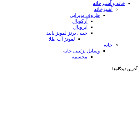
خانه و آشپزخانه
آشپزخانه
ظروف پذیرایی
آرکوپال
ایروپال
چینی برنز لمونژ پانیذ
لمونژ آب طلا
خانه
وسایل تزئینی خانه
مجسمه
آخرین دیدگاه‌ها