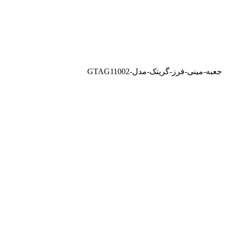
جعبه-مینی-فرز-گریتک-مدل-GTAG11002