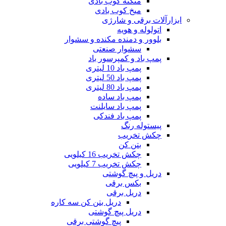
منگنه کوب بادی
میخ کوب بادی
ابزارآلات برقی و شارژی
اتولوله و هویه
بلوور و دمنده مکنده و سشوار
سشوار صنعتی
پمپ باد و کمپرسور باد
پمپ باد 10 لیتری
پمپ باد 50 لیتری
پمپ باد 80 لیتری
پمپ باد ساده
پمپ باد سایلنت
پمپ باد فندکی
پیستوله رنگ
چکش تخریب
بتن کن
چکش تخریب 16 کیلویی
چکش تخریب 7 کیلویی
دریل و پیچ گوشتی
بکس برقی
دریل برقی
دریل بتن کن سه کاره
دریل پیچ گوشتی
پیچ گوشتی برقی