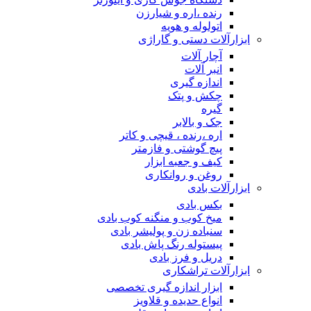
رنده ،اره و شیارزن
اتولوله و هویه
ابزارآلات دستی و گاراژی
آچار آلات
انبر آلات
اندازه گیری
چکش و پتک
گیره
جک و بالابر
اره ،رنده ، قیچی و کاتر
پیچ گوشتی و فازمتر
کیف و جعبه ابزار
روغن و روانکاری
ابزارآلات بادی
بکس بادی
میخ کوب و منگنه کوب بادی
سنباده زن و پولیشر بادی
پیستوله رنگ پاش بادی
دریل و فرز بادی
ابزارآلات تراشکاری
ابزار اندازه گیری تخصصی
انواع حدیده و قلاویز