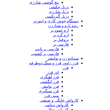
پیچ گوشتی شارژی
دریل چکشی
دریل شارژی
دریل گیربکسی
دستگاه جوش کاری و اینورتر
رنده ،اره و شیارزن
اره عمود بر
اره گرد بر
پروفیل بر
فارسی بر
فارسی بر ثابت
فارسی بر کشویی
سنباده زن و پولیشر
فرز ، اوور فرز و سنگ دوطرفه
فرز
اور فرز
فرز آهنگری
فرز انگشتی
فرز پولیش
فرز سنگبری
مینی فرز
کارواش خانگی و صنعتی
کارواش دینامی
کارواش ذغالی