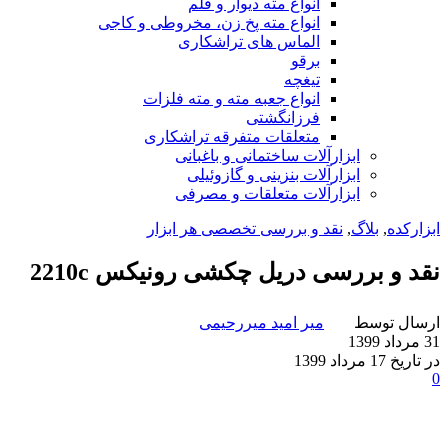
انواع مته دیوار و قلم
انواع مته پخ زن، مخروطی و کاجی
الماس های تراشکاری
برقو
تیغچه
انواع جعبه مته و مته فلزات
فرزانگشتی
متعلقات متفرقه تراشکاری
ابزارآلات ساختمانی و باغبانی
ابزارآلات بنزینی و گازوئیلی
ابزارآلات متعلقات و مصرفی
ابزارکده
,
بلاگ
,
نقد و بررسی تخصصی هر ابزار
نقد و بررسی دریل چکشی رونیکس 2210c
ارسال توسط
میر امید میررحیمی
31 مرداد 1399
در تاریخ 17 مرداد 1399
0