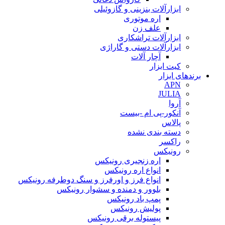
ابزارآلات بنزینی و گازوئیلی
اره موتوری
علف زن
ابزارآلات تراشکاری
ابزارآلات دستی و گاراژی
آچار آلات
کیت ابزار
برندهای ابزار
APN
JULIA
آروا
آنکور-پی ام -بیست
پالاس
دسته بندی نشده
راکسر
رونیکس
اره زنجیری رونیکس
انواع اره رونیکس
انواع فرز و اورفرز و سنگ دوطرفه رونیکس
بلوور و دمنده و سشوار رونیکس
پمپ باد رونیکس
پولیش رونیکس
پیستوله برقی رونیکس