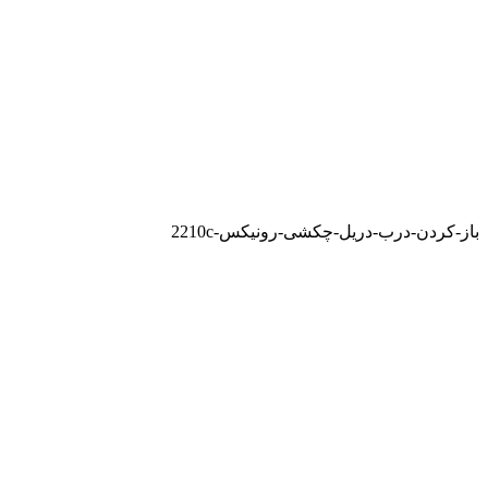
باز-کردن-درب-دریل-چکشی-رونیکس-2210c