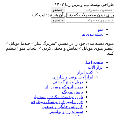
طراحی توسط تیم ویترین زیبا ۱۴۰۳
جستجو
برای دیدن محصولات که دنبال آن هستید تایپ کنید.
جستجو
منو
دسته بندی ها
منوی دسته بندی خود را در مسیر: "سربرگ ساز > چیدما موبایل >
عنصر منوی موبایل > نمایش و مخفی کردن > انتخاب منو " تنظیم
کنید
صفحه اصلی
ابزار آلات
کیت ابزار
ابزارآلات برقی و شارژی
دریل و پیچ گوشتی
پمپ باد و کمپرسور باد
پیستوله رنگ
بلوور و دمنده مکنده و سشوار
فرز ، اوور فرز و سنگ دوطرفه
کارواش خانگی و صنعتی
سنباده زن و پولیشر