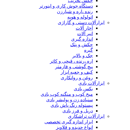
چکش تخریب
دستگاه جوش کاری و اینورتر
رنده ،اره و شیارزن
اتولوله و هویه
ابزارآلات دستی و گاراژی
آچار آلات
انبر آلات
اندازه گیری
چکش و پتک
گیره
جک و بالابر
اره ،رنده ، قیچی و کاتر
پیچ گوشتی و فازمتر
کیف و جعبه ابزار
روغن و روانکاری
ابزارآلات بادی
بکس بادی
میخ کوب و منگنه کوب بادی
سنباده زن و پولیشر بادی
پیستوله رنگ پاش بادی
دریل و فرز بادی
ابزارآلات تراشکاری
ابزار اندازه گیری تخصصی
انواع حدیده و قلاویز