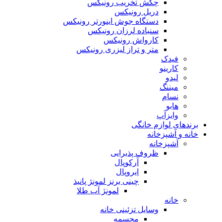
چکش تخریب رونیکس
دریل رونیکس
دستگاه جوش اینورتر رونیکس
سنباده لرزان رونیکس
کارواش رونیکس
متر و تراز لیزری رونیکس
فیدک
کارینو
لیدو
میننگ
نسام
هابو
وایزآپ
برندهای لوازم خانگی
خانه و آشپزخانه
آشپزخانه
ظروف پذیرایی
آرکوپال
ایروپال
چینی برنز لمونژ پانیذ
لمونژ آب طلا
خانه
وسایل تزئینی خانه
مجسمه