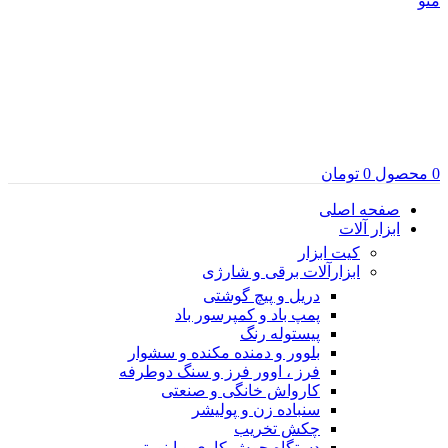
منو
0
محصول
0
تومان
صفحه اصلی
ابزار آلات
کیت ابزار
ابزارآلات برقی و شارژی
دریل و پیچ گوشتی
پمپ باد و کمپرسور باد
پیستوله رنگ
بلوور و دمنده مکنده و سشوار
فرز ، اوور فرز و سنگ دوطرفه
کارواش خانگی و صنعتی
سنباده زن و پولیشر
چکش تخریب
دستگاه جوش کاری و اینورتر