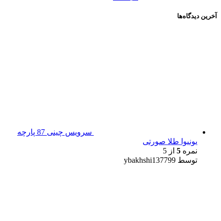
آخرین دیدگاه‌ها
سرویس چینی 87 پارچه
یونیوا طلا صورتی
نمره
5
از 5
توسط ybakhshi137799